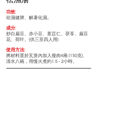
功效:
祛濕健脾、解暑化濕。
成分:
炒白扁豆、赤小豆、薏苡仁、茯苓、扁豆
花、荷叶。(供三至四人用)
使用方法:
將材料置於瓦煲內加入瘦肉4兩 (150克)、
清水八碗，用慢火煮約1.5 - 2小時。
聯絡我們
星期一至五：上午九點至下午五點
電話: +852 2882 6862
電郵:
聯絡我們
Copyright © 2019 東寶堂控股