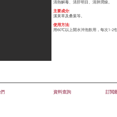
清熱解毒、清肝明目、清肺潤燥。
主要成分:
溪黃草及桑葉等。
使用方法:
用60℃以上開水沖泡飲用，每次1-2
我們
資料查詢
訂閲