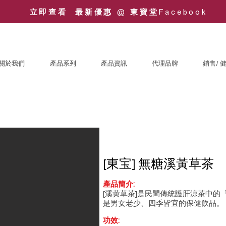
立即查看 最新優惠 @ 東寶堂Facebook
關於我們
產品系列
產品資訊
代理品牌
銷售/ 
[東宝] 無糖溪黃草茶
產品簡介:
[溪黄草茶]是民間傳統護肝涼茶中的
是男女老少、四季皆宜的保健飲品。
功效: