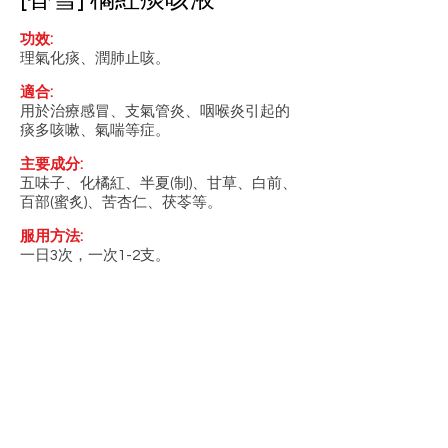
功效:
理氣化痰、潤肺止咳。
適合:
用於治療感冒、支氣管炎、咽喉炎引起的
痰多咳嗽、氣喘等症。
主要成分:
五味子、化橘紅、半夏(制)、甘草、白前、
百部(蜜炙)、苦杏仁、茯苓等。
服用方法:
一日3次，一次1-2支。
聯絡我們
星期一至五：上午九點至下午五點
電話: +852 2882 6862
電郵:
聯絡我們